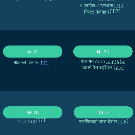
& प्रोपेल 2 प्रार्थना 🇺🇸
क्रिस मैकगहन 🇺🇸
दिन 22
दिन 23
🇲🇾
बेंजामिन Ardé 🇿🇦🇺🇸
माइकल लियाउ
डायने वैन स्ट्रैटन 🇿🇦
दिन 26
दिन 27
रसेल राइट 🇦🇺
फ्रांसिस्को जोस बैरोस 🇧🇷