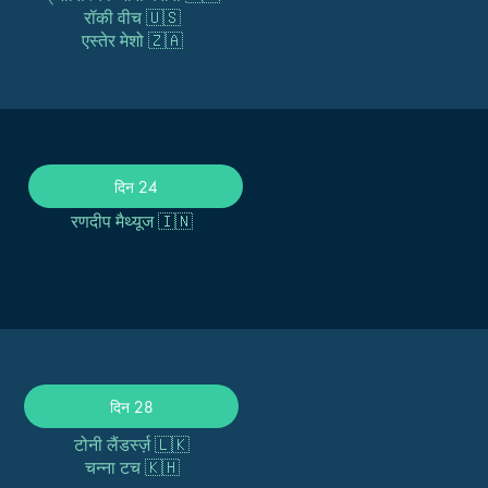
रॉकी वीच 🇺🇸
एस्तेर मेशो 🇿🇦
दिन 24
रणदीप मैथ्यूज 🇮🇳
दिन 28
टोनी लैंडर्स्ज़ 🇱🇰
चन्ना टच 🇰🇭