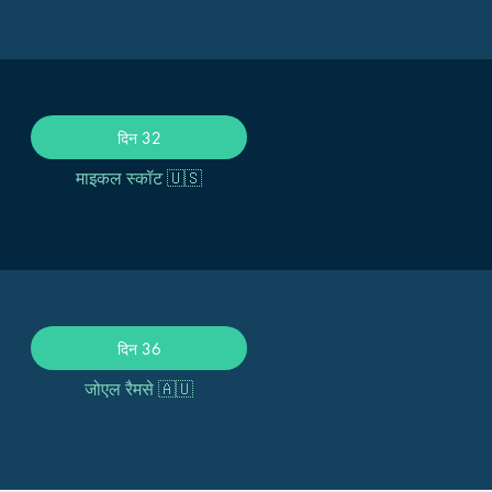
दिन 32
माइकल स्कॉट 🇺🇸
दिन 36
जोएल रैमसे 🇦🇺