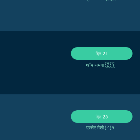
दिन 21
थॉम थमगा 🇿🇦
दिन 25
एस्तेर मेशो 🇿🇦