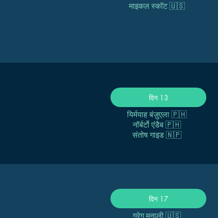
माइकल स्कॉट 🇺🇸
दिन 13
यिर्मयाह बंज़ुएला 🇵🇭
नॉर्बर्टो एंडैब 🇵🇭
संतोष गाइड 🇳🇵
दिन 17
ग्रेग मनाली 🇺🇸