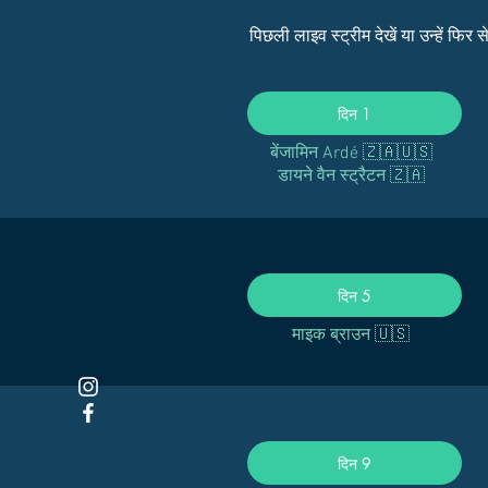
पिछली लाइव स्ट्रीम देखें या उन्हें फि
दिन 1
बेंजामिन Ardé 🇿🇦🇺🇸
डायने वैन स्ट्रैटन 🇿🇦
दिन 5
माइक ब्राउन 🇺🇸
दिन 9