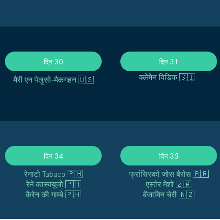
दिन 30
दिन 31
क्लेमेन विडिक 🇸🇮
मैरी एन पेलुसो-मैकगहन 🇺🇸
दिन 34
दिन 35
रेनाटो Tabaco 🇵🇭
फ्रांसिस्को जोस बैरोस 🇧🇷
रेने कास्क्यूजो 🇵🇭
एस्तेर मेशो 🇿🇦
कैरेन की गाम्बे 🇵🇭
बेंजामिन चेरी 🇳🇿