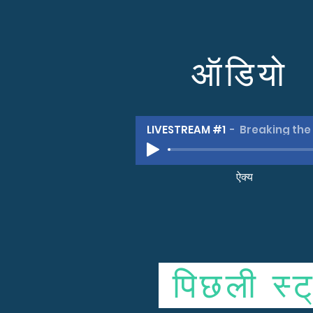
ऑडियो
LIVESTREAM #1
Breaking the
ऐक्य
पिछली स्ट