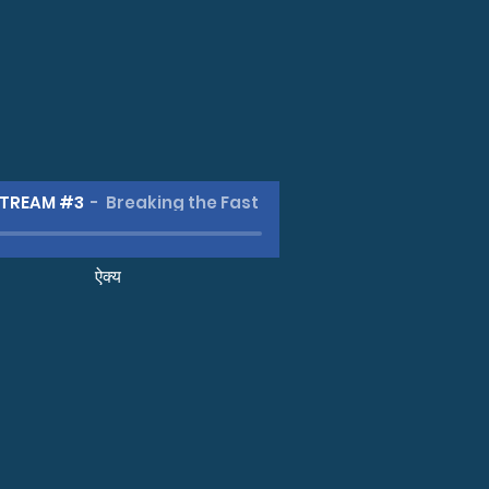
STREAM #3
Breaking the Fast
ऐक्य