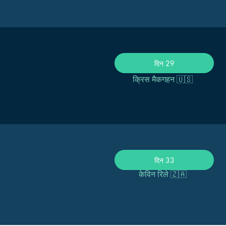
दिन 29
क्रिस मैकगहन 🇺🇸
दिन 33
केविन रिले 🇿🇦