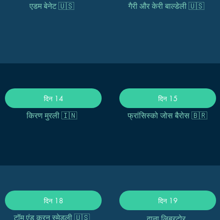
एडम बेनेट 🇺🇸
गैरी और केरी बाल्डेली 🇺🇸
दिन 14
दिन 15
किरण मुरली 🇮🇳
फ्रांसिस्को जोस बैरोस 🇧🇷
दिन 18
दिन 19
टॉम एंड करन स्मेडली 🇺🇸
दाना लिबरटोर