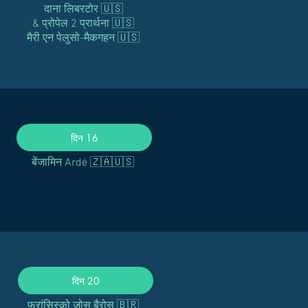
दाना लिबरटोर 🇺🇸
& प्रोपेल 2 प्रार्थना 🇺🇸
मैरी एन पेलुसो-मैकगहन 🇺🇸
दिन 16
बेंजामिन Ardé 🇿🇦🇺🇸
दिन 20
फ्रांसिस्को जोस बैरोस 🇧🇷