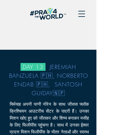
DAY 13
JEREMIAH
BANZUELA 🇵🇭, NORBERTO
ENDAB 🇵🇭, SANTOSH
GUIDAY🇳🇵
यिर्मयाह अपनी पत्नी नोरेन के साथ जीसस फ्लॉक
क्रिश्चियन आउटरीच सेंटर के पादरी हैं। उनका
मिशन खोए हुए को जीतकर और शिष्य बनाकर मसीह
के लिए फिलीपींस पहुंचना है। साथ में उनका ईश्वर
प्रदत्त मिशन फिलीपींस के भीतर नेताओं और स्वस्थ