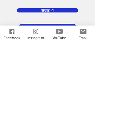
सप्ताह 4
सप्ताह 5
Facebook
Instagram
YouTube
Email
टूटा हुआ
यीशु ने तिरस्कार, पीड़ा और पीड़ा को अपने हृदय को
कठोर नहीं होने दिया। इसके बजाय, वह टूट गया और
हमारे लिए अपना जीवन उंडेल दिया।
आइए हम उनके उदाहरण का अनुसरण करें और
परमेश्वर को हमारे टूटेपन का उपयोग करने की
अनुमति दें ताकि आत्माओं को राष्ट्रों में छुड़ाया जा
सके।
“परमेश्वर के लिये मेरा बलिदान [स्वीकार्य बलिदान]