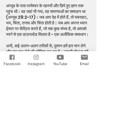
अय्यूब के पास परमेश्वर के रहस्यों और छिपे हुए ज्ञान तक
पहुंच थी। वह जहां भी गया, वह समस्याओं का समाधान था
(अय्यूब 29:2-17)। जब आप देह में होते हैं, तो घबराहट,
भय, चिंता, तनाव और चिंता होती है। जब आप अपना ध्यान
ईश्वर पर केंद्रित करते हैं, जो सब कुछ संभव है, तो आपको
स्वर्ग से एक डाउनलोड मिलता है - एक अलौकिक समाधान।
अभी, कई अलग-अलग तरीकों से, दुश्मन हमें हार मान लेने
और हार मान लेने की कोशिश कर रहा है। उसकी योजना हमें
चुप कराने और हमारे अधिकार को खत्म करने की है। लेकिन
हमें पीछे हटना होगा. शत्रु कहता है, "पीछे हटो!" भगवान
Facebook
Instagram
YouTube
Email
कहते हैं, "पीछे धकेलो!" बाइबल हमें सिखाती है कि हमारे
भीतर का परमेश्वर संसार में मौजूद शत्रु से भी बड़ा है (1
यूहन्ना 4:4)।
इस प्रकार वे पश्चिम से यहोवा के नाम का, और सूर्योदय से
उसके तेज का भय मानेंगे। जब शत्रु बाढ़ की नाईं आएगा, तब
यहोवा की आत्मा उसके विरूद्ध झण्डा खड़ा करेगी। यशायाह
59:19
2. ओपन एक्सेस