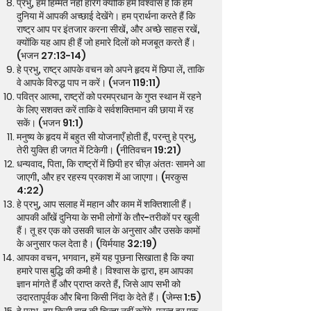
प्रभु, हम हिम्मत नहीं हारेंगे क्योंकि हमें विश्वास है कि हम
दुनिया में आपकी अच्छाई देखेंगे। हम प्रार्थना करते हैं कि
राष्ट्र आप पर इंतजार करना सीखें, और अच्छे साहस रखें,
क्योंकि यह आप ही हैं जो हमारे दिलों को मजबूत करते हैं।
(भजन 27:13-14)
हे प्रभु, राष्ट्र आपके वचन को अपने हृदय में छिपा लें, ताकि
वे आपके विरुद्ध पाप न करें। (भजन 119:11)
पवित्र आत्मा, राष्ट्रों को परमप्रधान के गुप्त स्थान में रहने
के लिए सशक्त करें ताकि वे सर्वशक्तिमान की छाया में रह
सकें। (भजन 91:1)
मनुष्य के हृदय में बहुत सी योजनाएँ होती हैं, परन्तु हे प्रभु,
तेरी युक्ति ही जगत में टिकेगी। (नीतिवचन 19:21)
धन्यवाद, पिता, कि राष्ट्रों में छिपी हर चीज़ अंततः सामने आ
जाएगी, और हर रहस्य प्रकाश में आ जाएगा। (मरकुस
4:22)
हे प्रभु, आप सलाह में महान और काम में शक्तिशाली हैं।
आपकी आँखें दुनिया के सभी लोगों के तौर-तरीकों पर खुली
हैं। तू हर एक को उसकी चाल के अनुसार और उसके कामों
के अनुसार फल देता है। (यिर्मयाह 32:19)
आपका वचन, भगवान, हमें यह पूछना सिखाता है कि क्या
हमारे पास बुद्धि की कमी है। विश्वास के द्वारा, हम आपका
ज्ञान मांगते हैं और प्राप्त करते हैं, जिसे आप सभी को
उदारतापूर्वक और बिना किसी निंदा के देते हैं। (जेम्स 1:5)